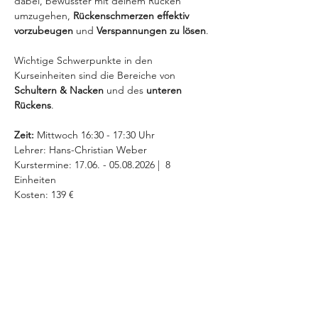
dabei, bewusster mit deinem Rücken 
umzugehen, 
Rückenschmerzen effektiv 
vorzubeugen 
und 
Verspannungen zu lösen
. 
Wichtige Schwerpunkte in den 
Kurseinheiten sind die Bereiche von 
Schultern & Nacken
 und des 
unteren 
Rückens
.
Zeit: 
Mittwoch 16:30 - 17:30 Uhr 
Lehrer: Hans-Christian Weber
Kurstermine: 17.06. - 05.08.2026 |  8 
Einheiten
Kosten: 139 €
MEHR INFOS >
Diese Veranstaltung teilen