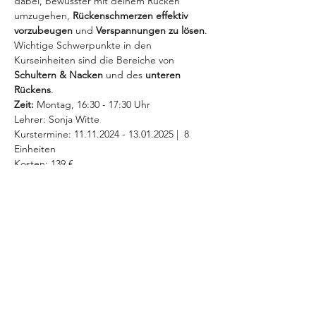
dabei, bewusster mit deinem Rücken 
umzugehen, 
Rückenschmerzen effektiv 
vorzubeugen 
und 
Verspannungen zu lösen
. 
Wichtige Schwerpunkte in den 
Kurseinheiten sind die Bereiche von 
Schultern & Nacken
 und des 
unteren 
Rückens
. 
Zeit:
 Montag, 16:30 - 17:30 Uhr 
Lehrer: Sonja Witte
Kurstermine: 11.11.2024 - 13.01.2025 |  8 
Einheiten
Kosten: 139 €
MEHR INFOS >
Diese Veranstaltung teilen