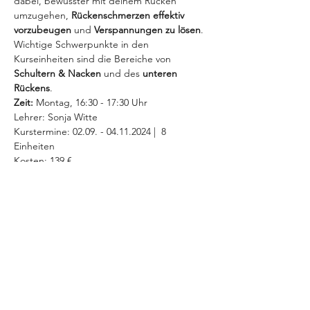
dabei, bewusster mit deinem Rücken 
umzugehen, 
Rückenschmerzen effektiv 
vorzubeugen 
und 
Verspannungen zu lösen
. 
Wichtige Schwerpunkte in den 
Kurseinheiten sind die Bereiche von 
Schultern & Nacken
 und des 
unteren 
Rückens
. 
Zeit:
 Montag, 16:30 - 17:30 Uhr 
Lehrer: Sonja Witte
Kurstermine: 02.09. - 04.11.2024 |  8 
Einheiten
Kosten: 139 €
MEHR INFOS >
Diese Veranstaltung teilen