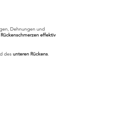
ungen, Dehnungen und
,
Rückenschmerzen effektiv
d des
unteren Rückens
.
zeit.
st: KU-ST-AU7YBJ