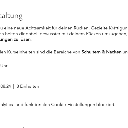
taltung
du eine neue Achtsamkeit für deinen Rücken. Gezielte Kräftig
n helfen dir dabei, bewusster mit deinem Rücken umzugehen
ungen zu lösen
.
en Kurseinheiten sind die Bereiche von
Schultern & Nacken
un
0 Uhr
.08.24 | 8 Einheiten
ytics- und funktionalen Cookie-Einstellungen blockiert.
, gibt es pro Kurs einen freien Nachholtermin innerhalb der Kurs
asse: So einfach geht's!
rs, ob deine Krankekasse diesen Kurs übernimmt. Die Kurs-ID i