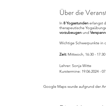
Über die Verans
In
8 Yogastunden
erlangst 
therapeutische Yogaübunge
vorzubeugen
und
Verspann
Wichtige Schwerpunkte in d
Zeit:
Mittwoch, 16:30 - 17:3
Lehrer: Sonja Witte
Kurstermine: 19.06.2024 - 07
Kosten: 139 €
Google Maps wurde aufgrund der Anal
Falls du einmal nicht kannst
Erstattung bei der Krankenk
Informiere dich vor dem Ku