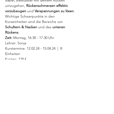
dabei, bewusster mit deinem Rücken 
umzugehen, 
Rückenschmerzen effektiv 
vorzubeugen 
und 
Verspannungen zu lösen
. 
Wichtige Schwerpunkte in den 
Kurseinheiten sind die Bereiche von 
Schultern & Nacken
 und des 
unteren 
Rückens
. 
Zeit:
 Montag, 16:30 - 17:30 Uhr 
Lehrer: Sonja
Kurstermine: 12.02.24 - 15.04.24  |  8 
Einheiten
Kosten: 129 €
MEHR INFOS >
Diese Veranstaltung teilen