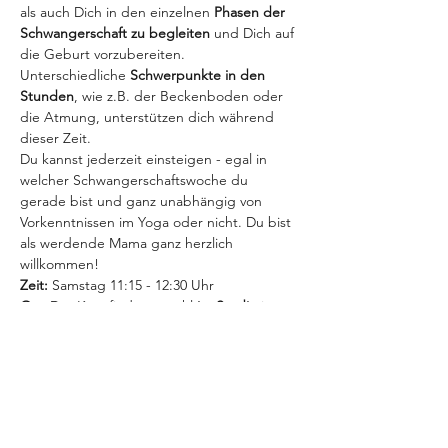
als auch Dich in den einzelnen 
Phasen der 
Schwangerschaft zu begleiten
 und Dich auf 
die Geburt vorzubereiten. 
Unterschiedliche 
Schwerpunkte in den 
Stunden
, wie z.B. der Beckenboden oder 
die Atmung, unterstützen dich während 
dieser Zeit.
Du kannst jederzeit einsteigen - egal in 
welcher Schwangerschaftswoche du 
gerade bist und ganz unabhängig von 
Vorkenntnissen im Yoga oder nicht. Du bist 
als werdende Mama ganz herzlich 
willkommen!
Zeit:
 Samstag 11:15 - 12:30 Uhr
Ort:
 Der Kurs findet sowohl 
im Studio
 in 
Potsdam 
und
Online
 im Livestream statt.
MEHR INFOS >