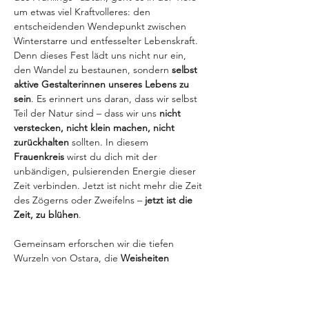
um etwas viel Kraftvolleres: den 
entscheidenden Wendepunkt zwischen 
Winterstarre und entfesselter Lebenskraft. 
Denn dieses Fest lädt uns nicht nur ein, 
den Wandel zu bestaunen, sondern 
selbst 
aktive Gestalterinnen unseres Lebens zu 
sein
. Es erinnert uns daran, dass wir selbst 
Teil der Natur sind – dass wir uns 
nicht 
verstecken, nicht klein machen, nicht 
zurückhalten
 sollten. In diesem 
Frauenkreis
 wirst du dich mit der 
unbändigen, pulsierenden Energie dieser 
Zeit verbinden. Jetzt ist nicht mehr die Zeit 
des Zögerns oder Zweifelns – 
jetzt ist die 
Zeit, zu blühen
.
Gemeinsam erforschen wir die tiefen 
Wurzeln von Ostara, die 
Weisheiten 
unserer Ahninnen und die uralten Kräfte
, 
die in…