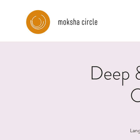
Deep &
O
Lang