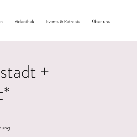
en
Videothek
Events & Retreats
Über uns
stadt +
t*
nnung