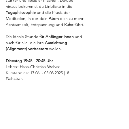
stärker und flexibler machen. Darüber 
hinaus bekommst du Einblicke in die 
Yogaphilosophie
 und die Praxis der 
Meditation, in der dein 
Atem
 dich zu mehr 
Achtsamkeit, Entspannung und 
Ruhe
 führt.
Die ideale Stunde 
für Anfänger:innen
 und 
auch für alle, die ihre 
Ausrichtung 
(Alignment) verbessern
 wollen. 
Dienstag 19:45 - 20:45 Uhr 
Lehrer: Hans-Christian Weber
Kurstermine: 17.06. - 05.08.2025 |  8 
Einheiten
MEHR INFOS >
Diese Veranstaltung teilen