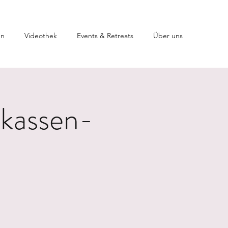
en
Videothek
Events & Retreats
Über uns
nkassen-