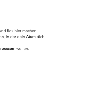
 und flexibler machen. 
on, in der dein 
Atem
 dich 
erbessern
 wollen. 