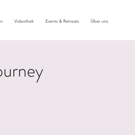
en
Videothek
Events & Retreats
Über uns
ourney