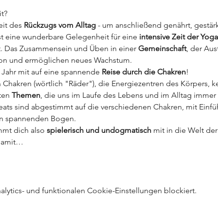
it?
eit des 
Rückzugs vom Alltag
 - um anschließend genährt, gestärk
 eine wunderbare Gelegenheit für eine 
intensive Zeit der Yoga
t. Das Zusammensein und Üben in einer 
Gemeinschaft
, der Au
tion und ermöglichen neues Wachstum.
Jahr mit auf eine spannende 
Reise durch die Chakren
!
 Chakren (wörtlich "Räder"), die Energiezentren des Körpers, k
ten 
Themen
, die uns im Laufe des Lebens und im Alltag immer 
eats sind abgestimmt auf die verschiedenen Chakren, mit Einfü
nen spannenden Bogen.
mmt dich also
 spielerisch und undogmatisch
 mit in die Welt der
Damit…
ytics- und funktionalen Cookie-Einstellungen blockiert.